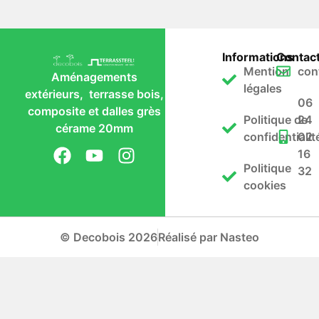
Informations
Contac
Mention
con
Aménagements
légales
extérieurs, terrasse bois,
06
composite et dalles grès
Politique de
24
cérame 20mm
confidentialit
02
16
Politique
32
cookies
© Decobois 2026
Réalisé par Nasteo